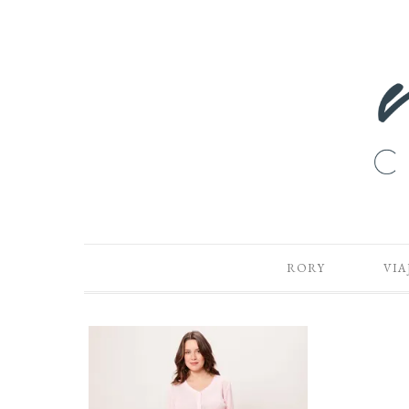
RORY
VIA