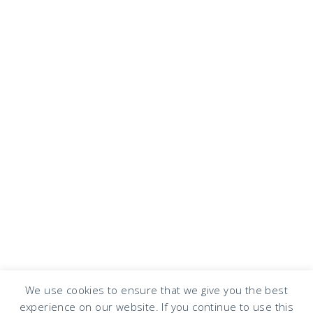
We use cookies to ensure that we give you the best
experience on our website. If you continue to use this
COPYRIGHT © 2026 · DESIGN BY
DESIGN CHICKY
·
LOG IN