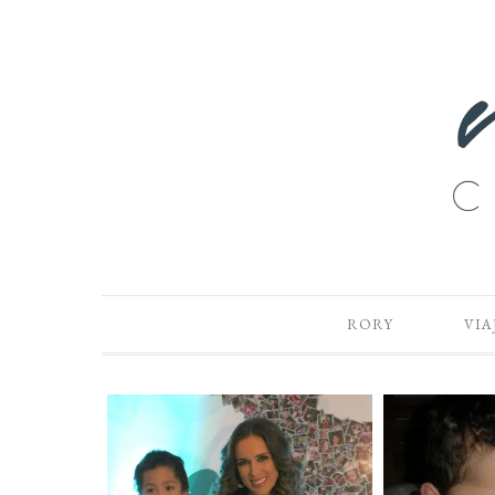
RORY
VIA